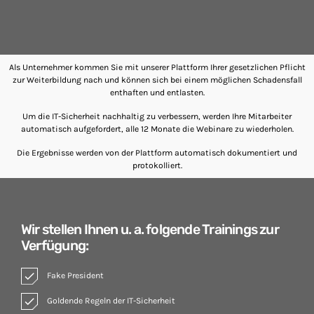
SpeakUp Linux Backdoor targets Linux servers
in East Asia and LATAM
Whether they are in route sales, pre-order, delivery or
equipment service, many companies want to
consolidate their operational route accounting [...]
Als Unternehmer kommen Sie mit unserer Plattform Ihrer gesetzlichen Pflicht
zur Weiterbildung nach und können sich bei einem möglichen Schadensfall
enthaften und entlasten.
Week News
Um die IT-Sicherheit nachhaltig zu verbessern, werden Ihre Mitarbeiter
automatisch aufgefordert, alle 12 Monate die Webinare zu wiederholen.
Prioritization to Prediction: Getting Real About
Remediation.
Die Ergebnisse werden von der Plattform automatisch dokumentiert und
April 24, 2019
protokolliert.
Mid-Market Businesses, Don’t Think Small about
Security
April 24, 2019
Wir stellen Ihnen u. a. folgende Trainings zur
Verfügung:
DHS issues emergency Directive to prevent DNS
hijacking attacks
check
Fake President
April 24, 2019
check
Goldende Regeln der IT-Sicherheit