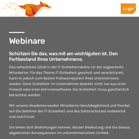
Login
Top Categories
Webinare
Spotlight
Schützen Sie das, was mit am wichtigsten ist. Den
Fortbestand Ihres Unternehmens.
Das schwächste Glied in der IT-Sicherheitskette ist der ungeschulte
April 24, 2019
today
Mitarbeiter. Für das Thema IT-Sicherheit geschult und sensibilisiert,
kann er jedoch zum besten Frühwarnsystem Ihres Unternehmens
werden. Denn Sicherheit im Unternehmen besteht nicht nur aus einer
Firewall oder einer Antivirensoftware. Die Sicherheit muss ganzheitlich
betrachtet werden.
Mit unserer Akademie werden Mitarbeiter berufsbegleitend und flexibel
auf die Gefahren der IT-Sicherheit und des Datenschutzes vorbereitet
und zertifiziert.
Sie lernen dort Bedrohungen kennen, dessen Bedeutung und die daraus
Ransomware
Mr.Apple089
abgeleiteten Konsequenzen im unternehmerischen Umfeld .