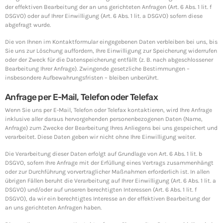
der effektiven Bearbeitung der an uns gerichteten Anfragen (Art. 6 Abs. 1 lit. f
DSGVO) oder auf Ihrer Einwilligung (Art. 6 Abs. 1 lit. a DSGVO) sofern diese
abgefragt wurde.
Die von Ihnen im Kontaktformular eingegebenen Daten verbleiben bei uns, bis
Sie uns zur Löschung auffordern, Ihre Einwilligung zur Speicherung widerrufen
oder der Zweck für die Datenspeicherung entfällt (z. B. nach abgeschlossener
Bearbeitung Ihrer Anfrage). Zwingende gesetzliche Bestimmungen –
insbesondere Aufbewahrungsfristen – bleiben unberührt.
Anfrage per E-Mail, Telefon oder Telefax
Wenn Sie uns per E-Mail, Telefon oder Telefax kontaktieren, wird Ihre Anfrage
inklusive aller daraus hervorgehenden personenbezogenen Daten (Name,
Anfrage) zum Zwecke der Bearbeitung Ihres Anliegens bei uns gespeichert und
verarbeitet. Diese Daten geben wir nicht ohne Ihre Einwilligung weiter.
Die Verarbeitung dieser Daten erfolgt auf Grundlage von Art. 6 Abs. 1 lit. b
DSGVO, sofern Ihre Anfrage mit der Erfüllung eines Vertrags zusammenhängt
oder zur Durchführung vorvertraglicher Maßnahmen erforderlich ist. In allen
übrigen Fällen beruht die Verarbeitung auf Ihrer Einwilligung (Art. 6 Abs. 1 lit. a
DSGVO) und/oder auf unseren berechtigten Interessen (Art. 6 Abs. 1 lit. f
DSGVO), da wir ein berechtigtes Interesse an der effektiven Bearbeitung der
an uns gerichteten Anfragen haben.