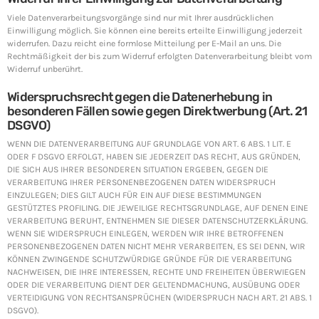
Viele Datenverarbeitungsvorgänge sind nur mit Ihrer ausdrücklichen
Einwilligung möglich. Sie können eine bereits erteilte Einwilligung jederzeit
widerrufen. Dazu reicht eine formlose Mitteilung per E-Mail an uns. Die
Rechtmäßigkeit der bis zum Widerruf erfolgten Datenverarbeitung bleibt vom
Widerruf unberührt.
Widerspruchsrecht gegen die Datenerhebung in
besonderen Fällen sowie gegen Direktwerbung (Art. 21
DSGVO)
WENN DIE DATENVERARBEITUNG AUF GRUNDLAGE VON ART. 6 ABS. 1 LIT. E
ODER F DSGVO ERFOLGT, HABEN SIE JEDERZEIT DAS RECHT, AUS GRÜNDEN,
DIE SICH AUS IHRER BESONDEREN SITUATION ERGEBEN, GEGEN DIE
VERARBEITUNG IHRER PERSONENBEZOGENEN DATEN WIDERSPRUCH
EINZULEGEN; DIES GILT AUCH FÜR EIN AUF DIESE BESTIMMUNGEN
GESTÜTZTES PROFILING. DIE JEWEILIGE RECHTSGRUNDLAGE, AUF DENEN EINE
VERARBEITUNG BERUHT, ENTNEHMEN SIE DIESER DATENSCHUTZERKLÄRUNG.
WENN SIE WIDERSPRUCH EINLEGEN, WERDEN WIR IHRE BETROFFENEN
PERSONENBEZOGENEN DATEN NICHT MEHR VERARBEITEN, ES SEI DENN, WIR
KÖNNEN ZWINGENDE SCHUTZWÜRDIGE GRÜNDE FÜR DIE VERARBEITUNG
NACHWEISEN, DIE IHRE INTERESSEN, RECHTE UND FREIHEITEN ÜBERWIEGEN
ODER DIE VERARBEITUNG DIENT DER GELTENDMACHUNG, AUSÜBUNG ODER
VERTEIDIGUNG VON RECHTSANSPRÜCHEN (WIDERSPRUCH NACH ART. 21 ABS. 1
DSGVO).