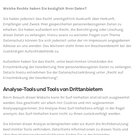
The 5 Most Cringe-Worthy Privileged Data Breaches of
2018
Welche Rechte haben Sie bezüglich Ihrer Daten?
April 24, 2019
Sie haben jederzeit das Recht unentgeltlich Auskunft über Herkunft,
Empfänger und Zweck Ihrer gespeicherten personenbezogenen Daten zu
Top Voted
erhalten. Sie haben außerdem ein Recht, die Berichtigung oder Löschung
dieser Daten zu verlangen. Hierzu sowie zu weiteren Fragen zum Thema
Datenschutz können Sie sich jederzeit unter der im Impressum angegebenen
SpeakUp Linux Backdoor targets Linux servers in
Adresse an uns wenden. Des Weiteren steht Ihnen ein Beschwerderecht bei der
East Asia and LATAM
zuständigen Aufsichtsbehörde zu.
April 24, 2019
Außerdem haben Sie das Recht, unter bestimmten Umständen die
Einschränkung der Verarbeitung Ihrer personenbezogenen Daten zu verlangen.
Cyber attack hits power plants in midle-east harming
Details hierzu entnehmen Sie der Datenschutzerklärung unter „Recht auf
environment
Einschränkung der Verarbeitung“.
April 24, 2019
Analyse-Tools und Tools von Drittanbietern
QuadrigaCX exchange lost access to $145 Million
Beim Besuch dieser Website kann Ihr Surf-Verhalten statistisch ausgewertet
funds after founder dies
werden. Das geschieht vor allem mit Cookies und mit sogenannten
April 24, 2019
Analyseprogrammen. Die Analyse Ihres Surf-Verhaltens erfolgt in der Regel
anonym; das Surf-Verhalten kann nicht zu Ihnen zurückverfolgt werden.
Prioritization to Prediction: Getting Real About
Sie können dieser Analyse widersprechen oder sie durch die Nichtbenutzung
Remediation.
bestimmter Tools verhindern. Detaillierte Informationen zu diesen Tools und
April 24, 2019
über Ihre Widerspruchsmöglichkeiten finden Sie in der folgenden