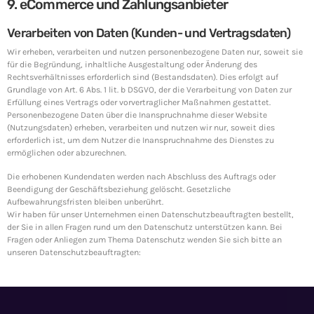
9. eCommerce und Zahlungsanbieter
Verarbeiten von Daten (Kunden- und Vertragsdaten)
Wir erheben, verarbeiten und nutzen personenbezogene Daten nur, soweit sie
für die Begründung, inhaltliche Ausgestaltung oder Änderung des
Rechtsverhältnisses erforderlich sind (Bestandsdaten). Dies erfolgt auf
Grundlage von Art. 6 Abs. 1 lit. b DSGVO, der die Verarbeitung von Daten zur
Erfüllung eines Vertrags oder vorvertraglicher Maßnahmen gestattet.
Personenbezogene Daten über die Inanspruchnahme dieser Website
(Nutzungsdaten) erheben, verarbeiten und nutzen wir nur, soweit dies
erforderlich ist, um dem Nutzer die Inanspruchnahme des Dienstes zu
ermöglichen oder abzurechnen.
Die erhobenen Kundendaten werden nach Abschluss des Auftrags oder
Beendigung der Geschäftsbeziehung gelöscht. Gesetzliche
Aufbewahrungsfristen bleiben unberührt.
Wir haben für unser Unternehmen einen Datenschutzbeauftragten bestellt,
der Sie in allen Fragen rund um den Datenschutz unterstützen kann. Bei
Fragen oder Anliegen zum Thema Datenschutz wenden Sie sich bitte an
unseren Datenschutzbeauftragten: