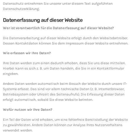
SpeakUp Linux Backdoor targets Linux servers
Datenschutz entnehmen Sie unserer unter diesem Text aufgeführten
in East Asia and LATAM
Datenschutzerklärung.
Whether they are in route sales, pre-order, delivery or
equipment service, many companies want to
Datenerfassung auf dieser Website
consolidate their operational route accounting [...]
Wer ist verantwortlich für die Datenerfassung auf dieser Website?
Die Datenverarbeitung auf dieser Website erfolgt durch den Websitebetreiber.
Week News
Dessen Kontaktdaten können Sie dem Impressum dieser Website entnehmen.
Wie erfassen wir Ihre Daten?
Prioritization to Prediction: Getting Real About
Remediation.
Ihre Daten werden zum einen dadurch erhoben, dass Sie uns diese mitteilen.
April 24, 2019
Hierbei kann es sich z. B. um Daten handeln, die Sie in ein Kontaktformular
eingeben.
Mid-Market Businesses, Don’t Think Small about
Andere Daten werden automatisch beim Besuch der Website durch unsere IT-
Security
Systeme erfasst. Das sind vor allem technische Daten (z. B. Internetbrowser,
April 24, 2019
Betriebssystem oder Uhrzeit des Seitenaufrufs). Die Erfassung dieser Daten
erfolgt automatisch, sobald Sie diese Website betreten.
DHS issues emergency Directive to prevent DNS
Wofür nutzen wir Ihre Daten?
hijacking attacks
April 24, 2019
Ein Teil der Daten wird erhoben, um eine fehlerfreie Bereitstellung der Website
zu gewährleisten. Andere Daten können zur Analyse Ihres Nutzerverhaltens
verwendet werden.