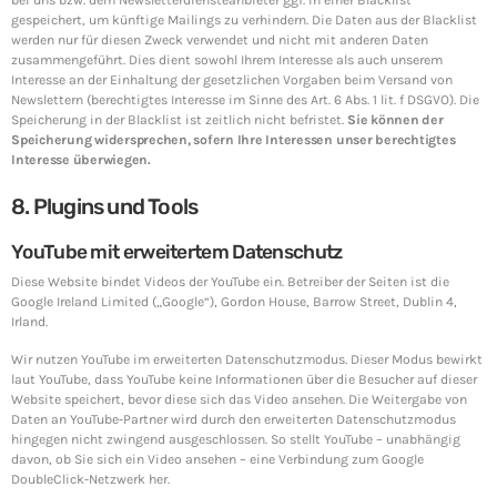
bei uns bzw. dem Newsletterdiensteanbieter ggf. in einer Blacklist
gespeichert, um künftige Mailings zu verhindern. Die Daten aus der Blacklist
werden nur für diesen Zweck verwendet und nicht mit anderen Daten
zusammengeführt. Dies dient sowohl Ihrem Interesse als auch unserem
Interesse an der Einhaltung der gesetzlichen Vorgaben beim Versand von
Newslettern (berechtigtes Interesse im Sinne des Art. 6 Abs. 1 lit. f DSGVO). Die
Speicherung in der Blacklist ist zeitlich nicht befristet.
Sie können der
Speicherung widersprechen, sofern Ihre Interessen unser berechtigtes
Interesse überwiegen.
8. Plugins und Tools
YouTube mit erweitertem Datenschutz
Diese Website bindet Videos der YouTube ein. Betreiber der Seiten ist die
Google Ireland Limited („Google“), Gordon House, Barrow Street, Dublin 4,
Irland.
Wir nutzen YouTube im erweiterten Datenschutzmodus. Dieser Modus bewirkt
laut YouTube, dass YouTube keine Informationen über die Besucher auf dieser
Website speichert, bevor diese sich das Video ansehen. Die Weitergabe von
Daten an YouTube-Partner wird durch den erweiterten Datenschutzmodus
hingegen nicht zwingend ausgeschlossen. So stellt YouTube – unabhängig
davon, ob Sie sich ein Video ansehen – eine Verbindung zum Google
DoubleClick-Netzwerk her.