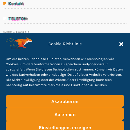
SpeakUp Linux Backdoor targets Linux servers
Kontakt
in East Asia and LATAM
Whether they are in route sales, pre-order, delivery or
equipment service, many companies want to
TELEFON:
consolidate their operational route accounting [...]
04551 – 8908912
E-Mail:
Week News
Cookie-Richtlinie
info@Cyber-Fuchs.de
Prioritization to Prediction: Getting Real About
Um die besten Erlebnisse zu bieten, verwenden wir Technologien wie
Remediation.
Cookies, um Geräteinformationen zu speichern und/oder darauf
April 24, 2019
zuzugreifen. Wenn Sie diesen Technologien zustimmen, können wir Daten
wie das Surfverhalten oder eindeutige IDs auf dieser Website verarbeiten.
Folge uns
Die Nichteinwilligung oder der Widerruf der Einwilligung kann sich
Mid-Market Businesses, Don’t Think Small about
Security
nachteilig auf bestimmte Merkmale und Funktionen auswirken.
April 24, 2019
Akzeptieren
DHS issues emergency Directive to prevent DNS
hijacking attacks
Ablehnen
April 24, 2019
©
2026
Cyber Rights Reserved
Impressum
|
Einstellungen anzeigen