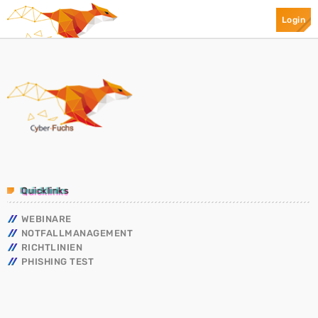
Login
Top Categories
Spotlight
April 24, 2019
today
Quicklinks
WEBINARE
NOTFALLMANAGEMENT
RICHTLINIEN
PHISHING TEST
Ransomware
Mr.Apple089